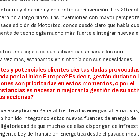
sector muy dinámico y en continua reinvención. Los 20 cén
pero no a largo plazo. Las inversiones con mayor perspecti
sada edición de Motortec, donde quedó claro que había qu
ponente de tecnología mucho más fuerte e integrar nuevas 
stos tres aspectos que sabíamos que para ellos son
a vez más, estábamos en sintonía con sus necesidades.
ntes y potenciales clientes ciertas dudas provocadas
ada por la Unión Europea? Es decir, ¿están dudando 
iones son prioritarias en estos momentos, o por el
nstancias es necesario mejorar la gestión de su act
sus acciones?
 fue escéptico en general frente a las energías alternativas
oco han ido integrando estas nuevas fuentes de energía de
obligatoriedad de que muchas de ellas dispongan de infraes
 vigente Ley de Transición Energética desde el pasado mes 