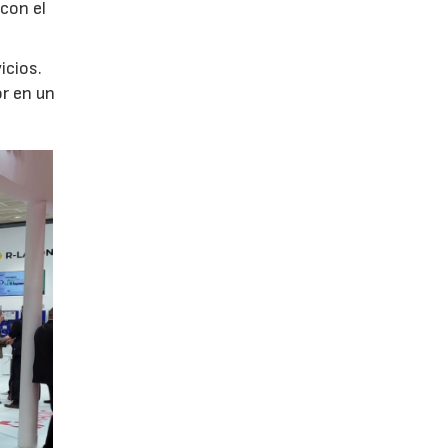
con el
icios.
r en un