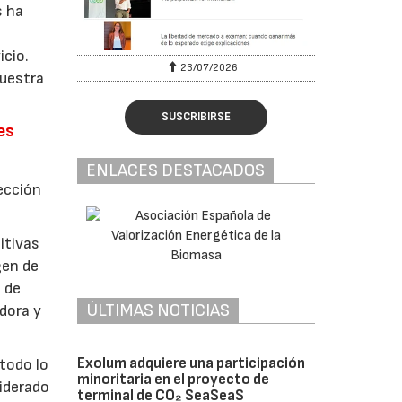
s ha
icio.
23/07/2026
30/07/2026
nuestra
SUSCRIBIRSE
es
ENLACES DESTACADOS
rección
itivas
gen de
 de
ÚLTIMAS NOTICIAS
dora y
Exolum adquiere una participación
todo lo
minoritaria en el proyecto de
iderado
terminal de CO₂ SeaSeaS