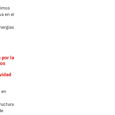
timos
va en el
e
energías
 por la
los
ividad
, en
tructura
de