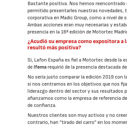
Bastante positiva. Nos hemos reencontrado c
permitido presentarles nuestras novedades, ta
corporativa en Madic Group, como a nivel de se
23/07/202
Ambas acciones eran muy necesarias y estaba
presencia en la 16ª edición de Motortec Madri
¿Acudió su empresa como expositora a la 
resultó más positiva?
Sí, Lafon España es fiel a Motortec desde la e
de
Ifema
requirió de la presencia destacada d
No sería justo comparar la edición 2019 con 
si nos centramos en los objetivos que nos fi
liderazgo dentro del sector y sus resultados 
afianzarnos como la empresa de referencia de
de confianza.
Nuestros clientes son muy activos y no cre
contrario, han “tirado del carro” en los mo