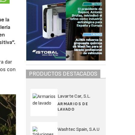
,
ue la
lería
 en
itiva”.
ra dar
dos con
PRODUCTOS DESTACADOS
Lavarte Car, S.L.
ARMARIOS DE
LAVADO
Washtec Spain, S.A.U