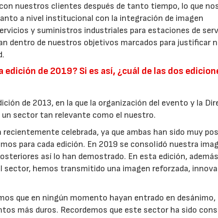
on nuestros clientes después de tanto tiempo, lo que no
nto a nivel institucional con la integración de imagen
rvicios y suministros industriales para estaciones de serv
6
30/07/2026
n dentro de nuestros objetivos marcados para justificar 
d.
edición de 2019? Si es así, ¿cuál de las dos edicion
dición de 2013, en la que la organización del evento y la Di
e un sector tan relevante como el nuestro.
la recientemente celebrada, ya que ambas han sido muy pos
jamos para cada edición. En 2019 se consolidó nuestra ima
posteriores así lo han demostrado. En esta edición, además
l sector, hemos transmitido una imagen reforzada, innova
emos que en ningún momento hayan entrado en desánimo, 
mentos más duros. Recordemos que este sector ha sido cons