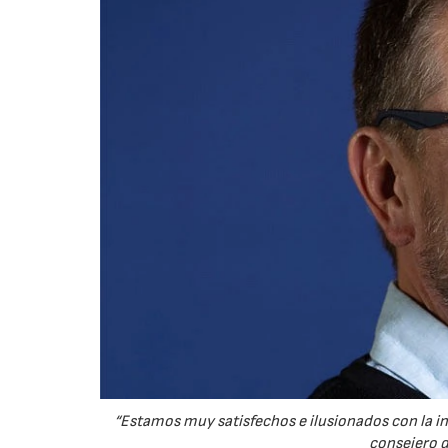
“Estamos muy satisfechos e ilusionados con la i
consejero d