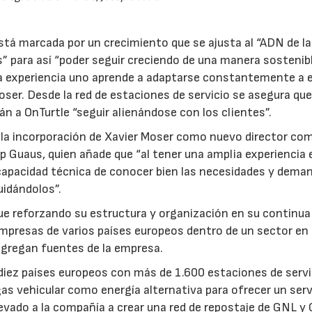
stá marcada por un crecimiento que se ajusta al “ADN de la
23/07/2026
30/07/2026
s” para así “poder seguir creciendo de una manera sostenibl
la experiencia uno aprende a adaptarse constantemente a 
oser. Desde la red de estaciones de servicio se asegura que
n a OnTurtle “seguir alienándose con los clientes”.
a incorporación de Xavier Moser como nuevo director come
p Guaus, quien añade que “al tener una amplia experiencia 
la capacidad técnica de conocer bien las necesidades y dema
uidándolos”.
e reforzando su estructura y organización en su continua
presas de varios países europeos dentro de un sector en 
 agregan fuentes de la empresa.
n diez países europeos con más de 1.600 estaciones de servi
as vehicular como energía alternativa para ofrecer un serv
levado a la compañía a crear una red de repostaje de GNL 