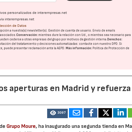
ativos personalizados de interempresas.net
vía interempresas.net
otección de Datos
pción a nuestra(s) newsletter(s). Gestión de cuenta de usuario. Envío de emails
o asociados.
Conservación:
mientras dure la relación con Ud., o mientras sea necesario para
ueden cederse a otras
empresas del grupo
por motivos de gestión interna.
Derechos:
imitación del tratatamiento y decisiones automatizadas:
contacte con nuestro DPD
. Si
nte, puede presentar reclamación ante la
AEPD
.
Más información:
Política de Protección de
dos aperturas en Madrid y refuerza
3097
 de
Grupo Moure
, ha inaugurado una segunda tienda en Mad