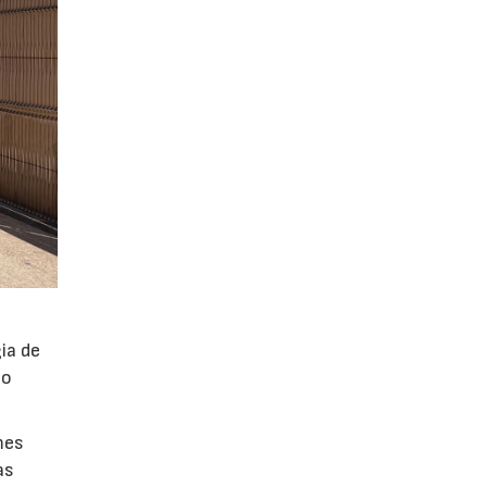
ia de
po
mes
as