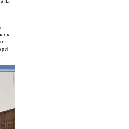
Villa
a
marca
n en
apel