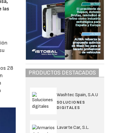
nsa,
 las
sión
 su
los 28
PRODUCTOS DESTACADOS
en
n
n
Washtec Spain, S.A.U
SOLUCIONES
DIGITALES
Lavarte Car, S.L.