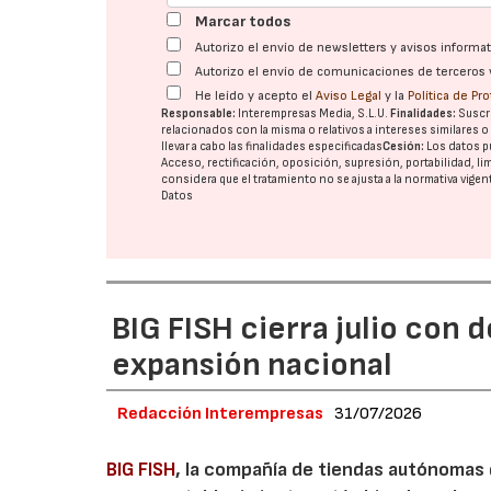
Marcar todos
Autorizo el envío de newsletters y avisos inform
Autorizo el envío de comunicaciones de terceros 
He leído y acepto el
Aviso Legal
y la
Política de Pr
Responsable:
Interempresas Media, S.L.U.
Finalidades:
Suscri
relacionados con la misma o relativos a intereses similares 
llevar a cabo las finalidades especificadas
Cesión:
Los datos p
Acceso, rectificación, oposición, supresión, portabilidad, l
considera que el tratamiento no se ajusta a la normativa vige
Datos
BIG FISH cierra julio con 
expansión nacional
Redacción Interempresas
31/07/2026
BIG FISH
, la compañía de tiendas autónomas