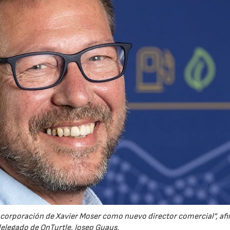
ncorporación de Xavier Moser como nuevo director comercial”, afi
elegado de OnTurtle, Josep Guaus.