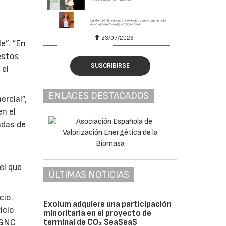
23/07/2026
e”. “En
estos
SUSCRIBIRSE
 el
ENLACES DESTACADOS
rcial”,
en el
ndas de
el que
ÚLTIMAS NOTICIAS
cio.
Exolum adquiere una participación
icio
minoritaria en el proyecto de
terminal de CO₂ SeaSeaS
y GNC