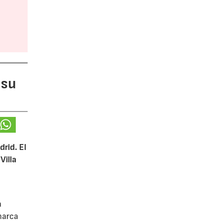
 su
rid. El
Villa
a
marca