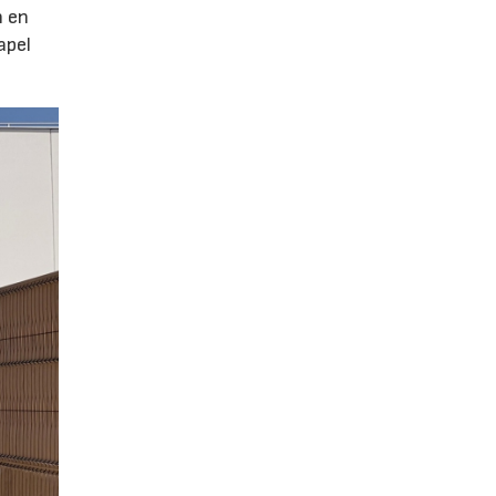
n en
apel