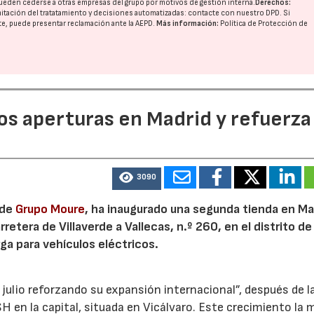
ueden cederse a otras
empresas del grupo
por motivos de gestión interna.
Derechos:
imitación del tratatamiento y decisiones automatizadas:
contacte con nuestro DPD
. Si
nte, puede presentar reclamación ante la
AEPD
.
Más información:
Política de Protección de
dos aperturas en Madrid y refuerza
3090
 de
Grupo Moure
, ha inaugurado una segunda tienda en Mad
etera de Villaverde a Vallecas, n.º 260, en el distrito de 
ga para vehículos eléctricos.
 julio reforzando su expansión internacional”, después de l
H en la capital, situada en Vicálvaro. Este crecimiento la 