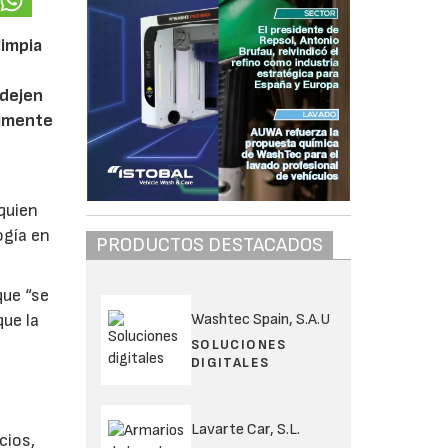
limpia
 dejen
almente
 quien
ogía en
PRODUCTOS DESTACADOS
que “se
Washtec Spain, S.A.U
que la
SOLUCIONES
DIGITALES
Lavarte Car, S.L.
cios,