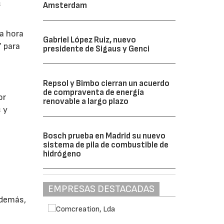
s
Amsterdam
la hora
Gabriel López Ruiz, nuevo
” para
presidente de Sigaus y Genci
Repsol y Bimbo cierran un acuerdo
de compraventa de energía
or
renovable a largo plazo
 y
Bosch prueba en Madrid su nuevo
sistema de pila de combustible de
hidrógeno
EMPRESAS DESTACADAS
Además,