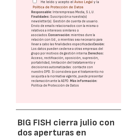
He leído y acepto el
Aviso Legal
y la
Política de Protección de Datos
Responsable:
Interempresas Media, S.L.U.
Finalidades:
Suscripción a nuestra(s)
newsletter(s). Gestión de cuenta de usuario.
Envío de emails relacionados con la misma o
relativos a intereses similares o
asociados.
Conservación:
mientras dure la
relación con Ud., o mientras sea necesario para
llevar a cabo las finalidades especificadas
Cesión:
Los datos pueden cederse a otras
empresas del
grupo
por motivos de gestión interna.
Derechos:
Acceso, rectificación, oposición, supresión,
portabilidad, limitación del tratatamiento y
decisiones automatizadas:
contacte con
nuestro DPD
. Si considera que el tratamiento no
se ajusta a la normativa vigente, puede presentar
reclamación ante la
AEPD
.
Más información:
Política de Protección de Datos
BIG FISH cierra julio con
dos aperturas en