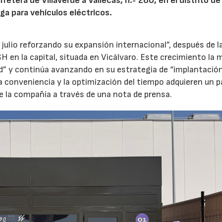
etera de Villaverde a Vallecas, n.º 260, en el distrito de 
ga para vehículos eléctricos.
23/07/2026
30/07/2026
 julio reforzando su expansión internacional”, después de l
H en la capital, situada en Vicálvaro. Este crecimiento la 
id” y continúa avanzando en su estrategia de “implantació
la conveniencia y la optimización del tiempo adquieren un p
e la compañía a través de una nota de prensa.