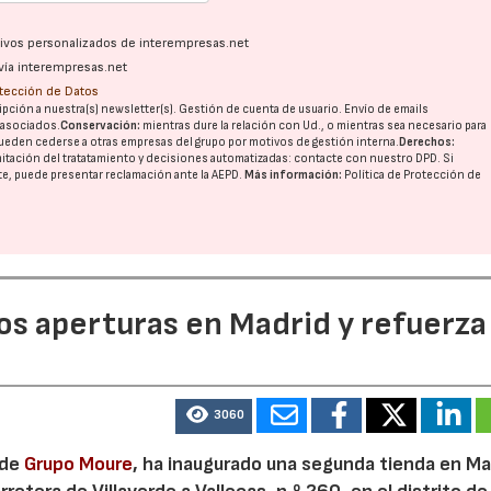
ativos personalizados de interempresas.net
vía interempresas.net
otección de Datos
pción a nuestra(s) newsletter(s). Gestión de cuenta de usuario. Envío de emails
o asociados.
Conservación:
mientras dure la relación con Ud., o mientras sea necesario para
ueden cederse a otras
empresas del grupo
por motivos de gestión interna.
Derechos:
imitación del tratatamiento y decisiones automatizadas:
contacte con nuestro DPD
. Si
nte, puede presentar reclamación ante la
AEPD
.
Más información:
Política de Protección de
dos aperturas en Madrid y refuerza
3060
 de
Grupo Moure
, ha inaugurado una segunda tienda en Mad