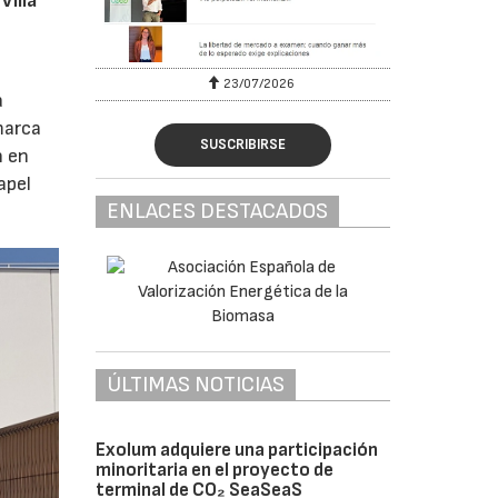
Villa
23/07/2026
a
marca
SUSCRIBIRSE
n en
apel
ENLACES DESTACADOS
ÚLTIMAS NOTICIAS
Exolum adquiere una participación
minoritaria en el proyecto de
terminal de CO₂ SeaSeaS