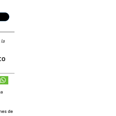
 la
to
na
ones de