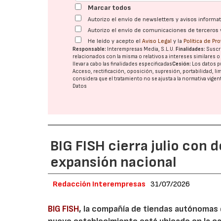
Marcar todos
Autorizo el envío de newsletters y avisos inform
Autorizo el envío de comunicaciones de terceros 
He leído y acepto el
Aviso Legal
y la
Política de Pr
Responsable:
Interempresas Media, S.L.U.
Finalidades:
Suscri
relacionados con la misma o relativos a intereses similares 
llevar a cabo las finalidades especificadas
Cesión:
Los datos p
Acceso, rectificación, oposición, supresión, portabilidad, l
considera que el tratamiento no se ajusta a la normativa vige
Datos
BIG FISH cierra julio con 
expansión nacional
Redacción Interempresas
31/07/2026
BIG FISH
, la compañía de tiendas autónomas