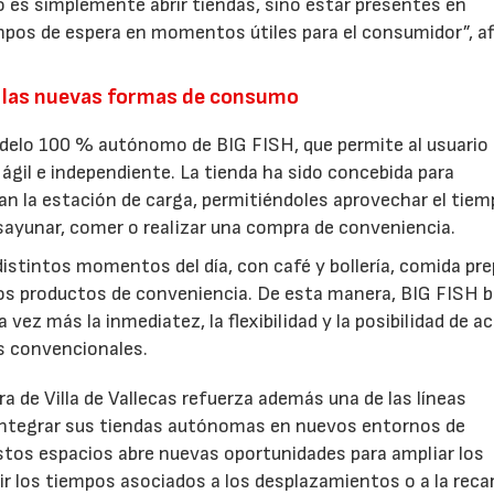
 es simplemente abrir tiendas, sino estar presentes en
pos de espera en momentos útiles para el consumidor”, a
.
 las nuevas formas de consumo
odelo 100 % autónomo de BIG FISH, que permite al usuario
ágil e independiente. La tienda ha sido concebida para
an la estación de carga, permitiéndoles aprovechar el tiem
esayunar, comer o realizar una compra de conveniencia.
istintos momentos del día, con café y bollería, comida pre
ros productos de conveniencia. De esta manera, BIG FISH 
vez más la inmediatez, la flexibilidad y la posibilidad de a
os convencionales.
a de Villa de Vallecas refuerza además una de las líneas
 integrar sus tiendas autónomas en nuevos entornos de
stos espacios abre nuevas oportunidades para ampliar los
tir los tiempos asociados a los desplazamientos o a la reca