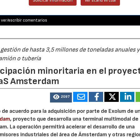
Solicitar información
Ver stand virtual
ver/escribir comentarios
estión de hasta 3,5 millones de toneladas anuales y
camión o tubería
cipación minoritaria en el proyec
eaS Amsterdam
2097
o de acuerdo para la adquisición por parte de Exolum de u
rdam
, proyecto que desarrolla una terminal multimodal de
m. La operación permitirá acelerar el desarrollo de una
misores industriales del área de Ámsterdam y otras regi