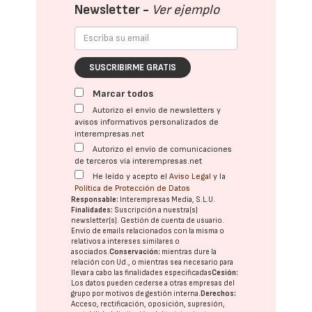
Newsletter -
Ver ejemplo
SUSCRIBIRME GRATIS
Marcar todos
Autorizo el envío de newsletters y
avisos informativos personalizados de
interempresas.net
Autorizo el envío de comunicaciones
de terceros vía interempresas.net
He leído y acepto el
Aviso Legal
y la
Política de Protección de Datos
Responsable:
Interempresas Media, S.L.U.
Finalidades:
Suscripción a nuestra(s)
newsletter(s). Gestión de cuenta de usuario.
Envío de emails relacionados con la misma o
relativos a intereses similares o
asociados.
Conservación:
mientras dure la
relación con Ud., o mientras sea necesario para
llevar a cabo las finalidades especificadas
Cesión:
Los datos pueden cederse a otras
empresas del
grupo
por motivos de gestión interna.
Derechos:
Acceso, rectificación, oposición, supresión,