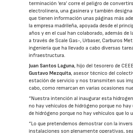
terminación ‘era’ corre el peligro de converti
electrolinera, una gasinera y también designa
que tienen información unas páginas más adel
la empresa madrileña, apoyada desde el princi
años y en el cual han colaborado, además de l
a través de Scale Gas-, Urbaser, Carburos M
ingeniería que ha llevado a cabo diversas tare
infraestructura.
Juan Santos Laguna
, hijo del tesorero de CEE
Gustavo Mezquita
, asesor técnico del colect
estación de servicio y nos transmiten sus imp
cabo, como remarcan en varias ocasiones nue
“Nuestra intención al inaugurar esta hidrogen
no hay vehículos de hidrógeno porque no hay 
de hidrógeno porque no hay vehículos que lo u
“Lo que pretendemos demostrar con la inversi
instalaciones son plenamente operativas, segur