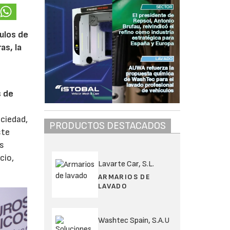
ulos de
as, la
s de
ociedad,
PRODUCTOS DESTACADOS
ste
os
cio,
Lavarte Car, S.L.
ARMARIOS DE
LAVADO
Washtec Spain, S.A.U