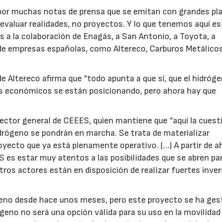
por muchas notas de prensa que se emitan con grandes pla
evaluar realidades, no proyectos. Y lo que tenemos aquí es
as a la colaboración de Enagás, a San Antonio, a Toyota, a
de empresas españolas, como Altereco, Carburos Metálico
 Altereco afirma que “todo apunta a que sí, que el hidróge
es económicos se están posicionando, pero ahora hay que
rector general de CEEES, quien mantiene que “aquí la cuest
drógeno se pondrán en marcha. Se trata de materializar
ecto que ya está plenamente operativo. (…) A partir de ah
es estar muy atentos a las posibilidades que se abren pa
ros actores están en disposición de realizar fuertes inve
ógeno desde hace unos meses, pero este proyecto se ha ge
ógeno no será una opción válida para su uso en la movilidad