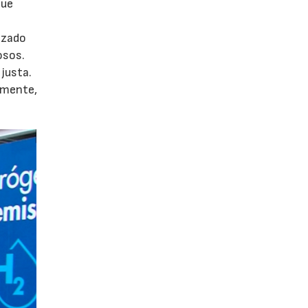
que
izado
osos.
 justa.
lmente,