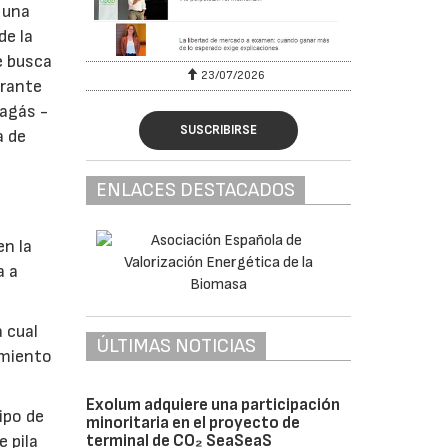
, una
de la
e busca
23/07/2026
urante
nagás -
SUSCRIBIRSE
a de
ENLACES DESTACADOS
en la
a a
 cual
ÚLTIMAS NOTICIAS
imiento
Exolum adquiere una participación
ipo de
minoritaria en el proyecto de
terminal de CO₂ SeaSeaS
e pila