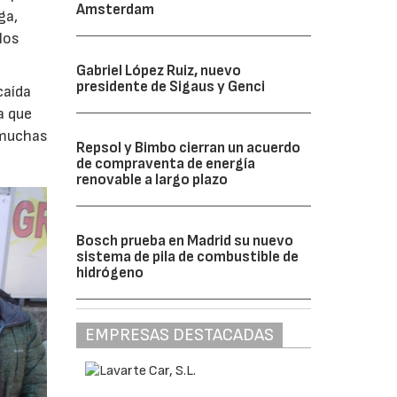
Amsterdam
ga,
los
Gabriel López Ruiz, nuevo
presidente de Sigaus y Genci
caída
a que
 muchas
Repsol y Bimbo cierran un acuerdo
de compraventa de energía
renovable a largo plazo
Bosch prueba en Madrid su nuevo
sistema de pila de combustible de
hidrógeno
EMPRESAS DESTACADAS