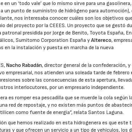
rse en un ‘todo vale’ que lo mismo sirve para una gasolinera
 a un punto de suministro de hidrógeno para automoción), 
ante, nos interesaba conocer cuáles son los objetivos qu
23/07/2026
30/07/2026
pio del proyecto por la CEEES. Un proyecto que se gestó d
a patronal presidida por Jorge de Benito, Toyota España, E
etálicos, Sumitomo Corporation España y
Altereco
, empres
as en la instalación y puesta en marcha de la nueva
ES,
Nacho Rabadán
, director general de la confederación, y
ivo empresarial, nos atienden una soleada tarde de febrero 
resiones sobre las consecuencias de esta apertura, llevad
stros interlocutores, por un empresario independiente.
era es romper esa pescadilla que se muerde la cola según la
una red de repostaje, y no existen más puntos de abastec
tilicen como fuente de energía”, relata Santos Laguna.
ón que hemos realizado en esta hidrogenera es que este t
as y que ofrecen un servicio a un tipo de vehículos, los d