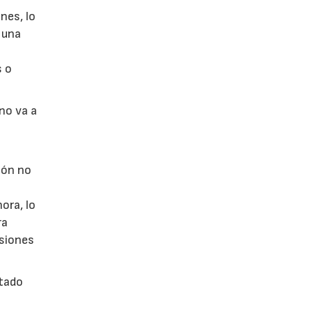
nes, lo
 una
s o
no va a
ión no
ora, lo
ra
rsiones
stado