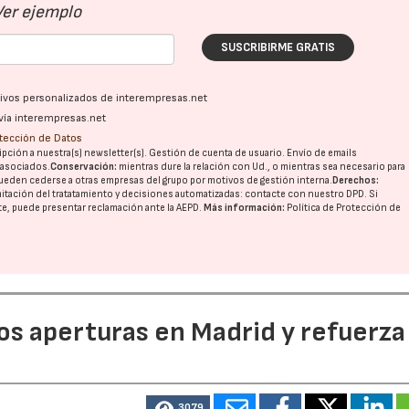
Ver ejemplo
SUSCRIBIRME GRATIS
ativos personalizados de interempresas.net
vía interempresas.net
otección de Datos
pción a nuestra(s) newsletter(s). Gestión de cuenta de usuario. Envío de emails
o asociados.
Conservación:
mientras dure la relación con Ud., o mientras sea necesario para
ueden cederse a otras
empresas del grupo
por motivos de gestión interna.
Derechos:
imitación del tratatamiento y decisiones automatizadas:
contacte con nuestro DPD
. Si
nte, puede presentar reclamación ante la
AEPD
.
Más información:
Política de Protección de
dos aperturas en Madrid y refuerza
3079