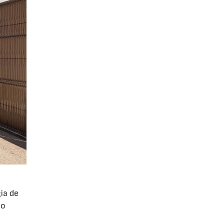
ia de
po