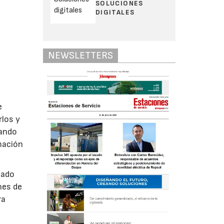
SOLUCIONES
DIGITALES
NEWSLETTERS
e
rlos y
mando
mación
lado
nes de
ra