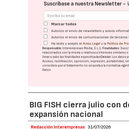
Suscríbase a nuestra Newsletter -
Marcar todos
Autorizo el envío de newsletters y avisos inform
Autorizo el envío de comunicaciones de terceros 
He leído y acepto el
Aviso Legal
y la
Política de Pr
Responsable:
Interempresas Media, S.L.U.
Finalidades:
Suscri
relacionados con la misma o relativos a intereses similares 
llevar a cabo las finalidades especificadas
Cesión:
Los datos p
Acceso, rectificación, oposición, supresión, portabilidad, l
considera que el tratamiento no se ajusta a la normativa vige
Datos
BIG FISH cierra julio con 
expansión nacional
Redacción Interempresas
31/07/2026