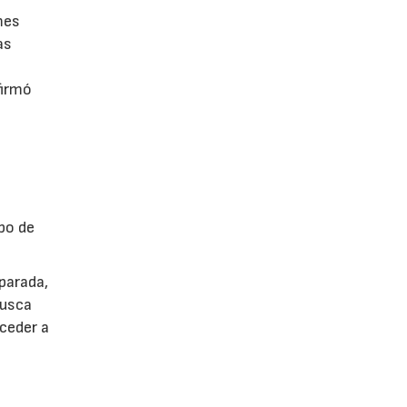
mes
as
firmó
po de
parada,
busca
cceder a