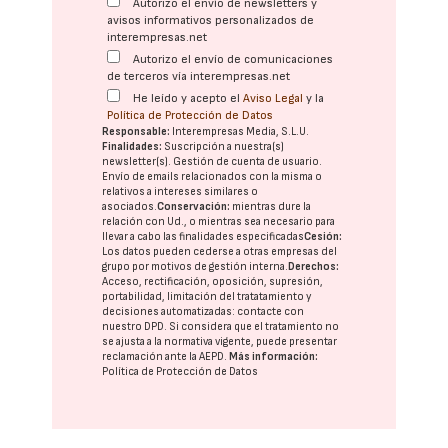
Autorizo el envío de newsletters y
avisos informativos personalizados de
interempresas.net
Autorizo el envío de comunicaciones
de terceros vía interempresas.net
He leído y acepto el
Aviso Legal
y la
Política de Protección de Datos
Responsable:
Interempresas Media, S.L.U.
Finalidades:
Suscripción a nuestra(s)
newsletter(s). Gestión de cuenta de usuario.
Envío de emails relacionados con la misma o
relativos a intereses similares o
asociados.
Conservación:
mientras dure la
relación con Ud., o mientras sea necesario para
llevar a cabo las finalidades especificadas
Cesión:
Los datos pueden cederse a otras
empresas del
grupo
por motivos de gestión interna.
Derechos:
Acceso, rectificación, oposición, supresión,
portabilidad, limitación del tratatamiento y
decisiones automatizadas:
contacte con
nuestro DPD
. Si considera que el tratamiento no
se ajusta a la normativa vigente, puede presentar
reclamación ante la
AEPD
.
Más información:
Política de Protección de Datos