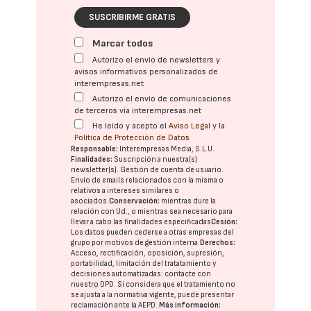
SUSCRIBIRME GRATIS
Marcar todos
Autorizo el envío de newsletters y
avisos informativos personalizados de
interempresas.net
Autorizo el envío de comunicaciones
de terceros vía interempresas.net
He leído y acepto el
Aviso Legal
y la
Política de Protección de Datos
Responsable:
Interempresas Media, S.L.U.
Finalidades:
Suscripción a nuestra(s)
newsletter(s). Gestión de cuenta de usuario.
Envío de emails relacionados con la misma o
relativos a intereses similares o
asociados.
Conservación:
mientras dure la
relación con Ud., o mientras sea necesario para
llevar a cabo las finalidades especificadas
Cesión:
Los datos pueden cederse a otras
empresas del
grupo
por motivos de gestión interna.
Derechos:
Acceso, rectificación, oposición, supresión,
portabilidad, limitación del tratatamiento y
decisiones automatizadas:
contacte con
nuestro DPD
. Si considera que el tratamiento no
se ajusta a la normativa vigente, puede presentar
reclamación ante la
AEPD
.
Más información: