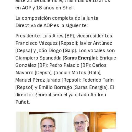
este 31 de diciembre, tras más de 16 años
en AOP y 18 años en Shell.
La composición completa de la Junta
Directiva de AOP es la siguiente:
Presidente: Luis Aires (BP); vicepresidentes:
Francisco Vázquez (Repsol); Javier Antúnez
(Cepsa) y João Diogo (
Galp
). Los vocales son
Giampiero Spanedda (
Saras Energía
); Enrique
González (BP); Pedro Palacio (BP); Carlos
Navarro (Cepsa); Joaquín Motos (Galp);
Manuel Pérez Jurado (Repsol); Federico Tarín
(Repsol) y Emilio Borrego (Saras Energía). El
director general será el ya citado Andreu
Puñet.