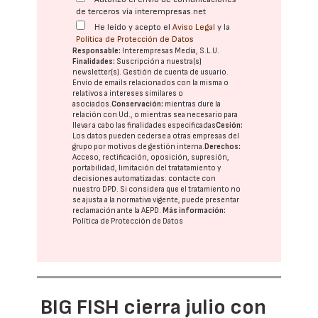
de terceros vía interempresas.net
He leído y acepto el
Aviso Legal
y la
Política de Protección de Datos
Responsable:
Interempresas Media, S.L.U.
Finalidades:
Suscripción a nuestra(s)
newsletter(s). Gestión de cuenta de usuario.
Envío de emails relacionados con la misma o
relativos a intereses similares o
asociados.
Conservación:
mientras dure la
relación con Ud., o mientras sea necesario para
llevar a cabo las finalidades especificadas
Cesión:
Los datos pueden cederse a otras
empresas del
grupo
por motivos de gestión interna.
Derechos:
Acceso, rectificación, oposición, supresión,
portabilidad, limitación del tratatamiento y
decisiones automatizadas:
contacte con
nuestro DPD
. Si considera que el tratamiento no
se ajusta a la normativa vigente, puede presentar
reclamación ante la
AEPD
.
Más información:
Política de Protección de Datos
BIG FISH cierra julio con