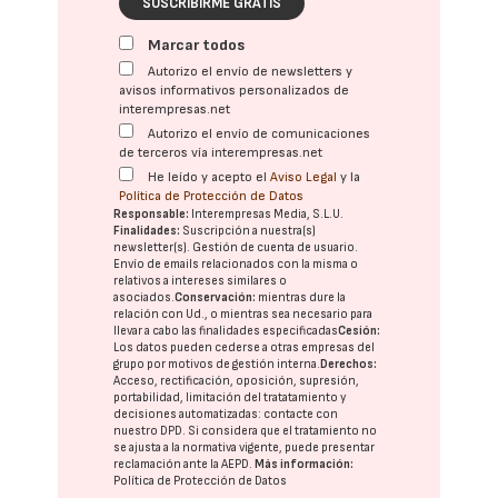
SUSCRIBIRME GRATIS
Marcar todos
Autorizo el envío de newsletters y
avisos informativos personalizados de
interempresas.net
Autorizo el envío de comunicaciones
de terceros vía interempresas.net
He leído y acepto el
Aviso Legal
y la
Política de Protección de Datos
Responsable:
Interempresas Media, S.L.U.
Finalidades:
Suscripción a nuestra(s)
newsletter(s). Gestión de cuenta de usuario.
Envío de emails relacionados con la misma o
relativos a intereses similares o
asociados.
Conservación:
mientras dure la
relación con Ud., o mientras sea necesario para
llevar a cabo las finalidades especificadas
Cesión:
Los datos pueden cederse a otras
empresas del
grupo
por motivos de gestión interna.
Derechos:
Acceso, rectificación, oposición, supresión,
portabilidad, limitación del tratatamiento y
decisiones automatizadas:
contacte con
nuestro DPD
. Si considera que el tratamiento no
se ajusta a la normativa vigente, puede presentar
reclamación ante la
AEPD
.
Más información:
Política de Protección de Datos