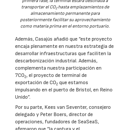
primera fase, la terminal estará destinada a
transportar el CO
hasta emplazamientos de
2
almacenamiento permanente para
posteriormente facilitar su aprovechamiento
como materia prima en el entorno portuario.
Además, Casajús añadió que “este proyecto
encaja plenamente en nuestra estrategia de
desarrollar infraestructuras que faciliten la
descarbonización industrial. Además,
complementa nuestra participación en
7CO
, el proyecto de terminal de
2
exportación de CO
que estamos
2
impulsando en el puerto de Bristol, en Reino
Unido”.
Por su parte, Kees van Seventer, consejero
delegado y Peter Boers, director de
operaciones, fundadores de SeaSeaS,
afirmaron que “la captura y el