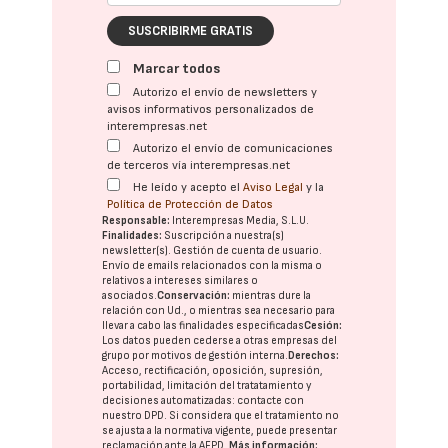
SUSCRIBIRME GRATIS
Marcar todos
Autorizo el envío de newsletters y
avisos informativos personalizados de
interempresas.net
Autorizo el envío de comunicaciones
de terceros vía interempresas.net
He leído y acepto el
Aviso Legal
y la
Política de Protección de Datos
Responsable:
Interempresas Media, S.L.U.
Finalidades:
Suscripción a nuestra(s)
newsletter(s). Gestión de cuenta de usuario.
Envío de emails relacionados con la misma o
relativos a intereses similares o
asociados.
Conservación:
mientras dure la
relación con Ud., o mientras sea necesario para
llevar a cabo las finalidades especificadas
Cesión:
Los datos pueden cederse a otras
empresas del
grupo
por motivos de gestión interna.
Derechos:
Acceso, rectificación, oposición, supresión,
portabilidad, limitación del tratatamiento y
decisiones automatizadas:
contacte con
nuestro DPD
. Si considera que el tratamiento no
se ajusta a la normativa vigente, puede presentar
reclamación ante la
AEPD
.
Más información: