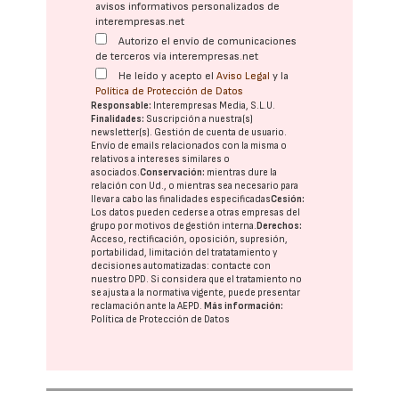
avisos informativos personalizados de
interempresas.net
Autorizo el envío de comunicaciones
de terceros vía interempresas.net
He leído y acepto el
Aviso Legal
y la
Política de Protección de Datos
Responsable:
Interempresas Media, S.L.U.
Finalidades:
Suscripción a nuestra(s)
newsletter(s). Gestión de cuenta de usuario.
Envío de emails relacionados con la misma o
relativos a intereses similares o
asociados.
Conservación:
mientras dure la
relación con Ud., o mientras sea necesario para
llevar a cabo las finalidades especificadas
Cesión:
Los datos pueden cederse a otras
empresas del
grupo
por motivos de gestión interna.
Derechos:
Acceso, rectificación, oposición, supresión,
portabilidad, limitación del tratatamiento y
decisiones automatizadas:
contacte con
nuestro DPD
. Si considera que el tratamiento no
se ajusta a la normativa vigente, puede presentar
reclamación ante la
AEPD
.
Más información:
Política de Protección de Datos