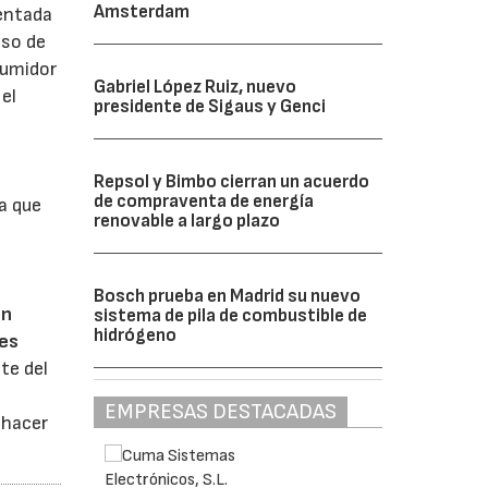
Amsterdam
sentada
aso de
sumidor
Gabriel López Ruiz, nuevo
el
presidente de Sigaus y Genci
Repsol y Bimbo cierran un acuerdo
de compraventa de energía
a que
renovable a largo plazo
Bosch prueba en Madrid su nuevo
ón
sistema de pila de combustible de
hidrógeno
des
te del
EMPRESAS DESTACADAS
 hacer