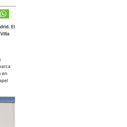
rid. El
Villa
a
marca
n en
apel