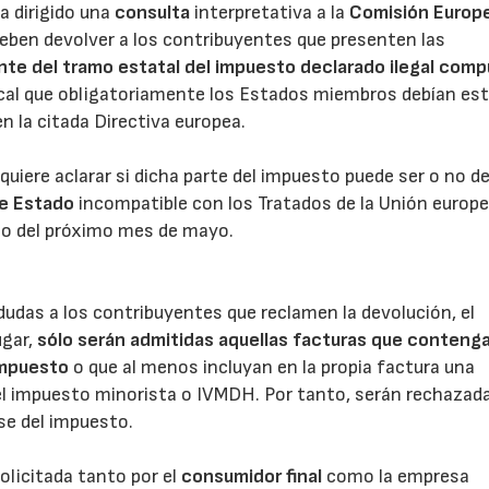
a dirigido una
consulta
interpretativa a la
Comisión Europ
deben devolver a los contribuyentes que presenten las
nte del tramo estatal del impuesto declarado ilegal com
23/07/2026
30/07/2026
cal que obligatoriamente los Estados miembros debían est
n la citada Directiva europea.
quiere aclarar si dicha parte del impuesto puede ser o no d
de Estado
incompatible con los Tratados de la Unión europe
rgo del próximo mes de mayo.
udas a los contribuyentes que reclamen la devolución, el
ugar,
sólo serán admitidas aquellas facturas que conteng
impuesto
o que al menos incluyan en la propia factura una
 el impuesto minorista o IVMDH. Por tanto, serán rechazada
se del impuesto.
olicitada tanto por el
consumidor final
como la empresa