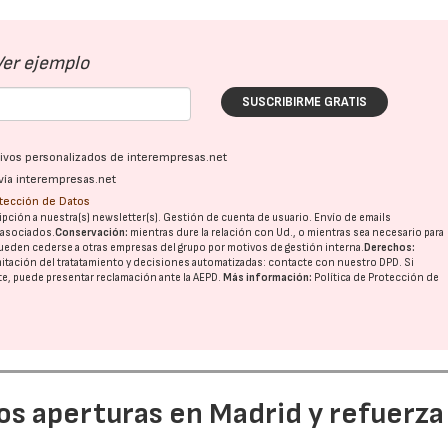
Ver ejemplo
SUSCRIBIRME GRATIS
ativos personalizados de interempresas.net
vía interempresas.net
otección de Datos
pción a nuestra(s) newsletter(s). Gestión de cuenta de usuario. Envío de emails
o asociados.
Conservación:
mientras dure la relación con Ud., o mientras sea necesario para
ueden cederse a otras
empresas del grupo
por motivos de gestión interna.
Derechos:
imitación del tratatamiento y decisiones automatizadas:
contacte con nuestro DPD
. Si
nte, puede presentar reclamación ante la
AEPD
.
Más información:
Política de Protección de
dos aperturas en Madrid y refuerza