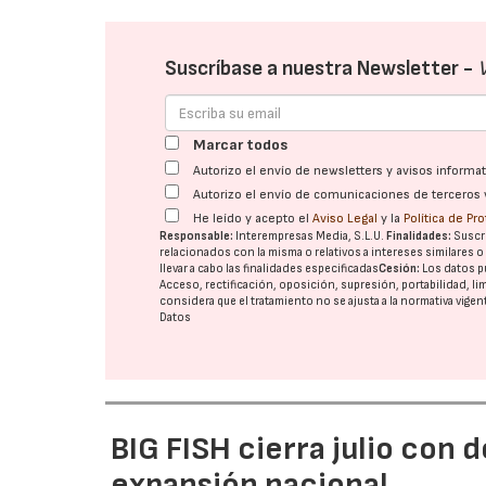
Suscríbase a nuestra Newsletter -
Marcar todos
Autorizo el envío de newsletters y avisos inform
Autorizo el envío de comunicaciones de terceros 
He leído y acepto el
Aviso Legal
y la
Política de Pr
Responsable:
Interempresas Media, S.L.U.
Finalidades:
Suscri
relacionados con la misma o relativos a intereses similares 
llevar a cabo las finalidades especificadas
Cesión:
Los datos p
Acceso, rectificación, oposición, supresión, portabilidad, l
considera que el tratamiento no se ajusta a la normativa vige
Datos
BIG FISH cierra julio con 
expansión nacional