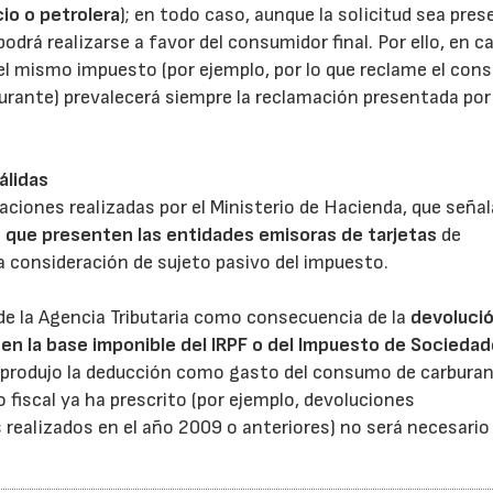
cio o petrolera
); en todo caso, aunque la solicitud sea pre
odrá realizarse a favor del consumidor final. Por ello, en c
 el mismo impuesto (por ejemplo, por lo que reclame el con
urante) prevalecerá siempre la reclamación presentada por 
álidas
aciones realizadas por el Ministerio de Hacienda, que señal
n que presenten las entidades emisoras de tarjetas
de
a consideración de sujeto pasivo del impuesto.
e la Agencia Tributaria como consecuencia de la
devoluci
 en la base imponible del IRPF o del Impuesto de Socieda
se produjo la deducción como gasto del consumo de carburan
io fiscal ya ha prescrito (por ejemplo, devoluciones
ealizados en el año 2009 o anteriores) no será necesario