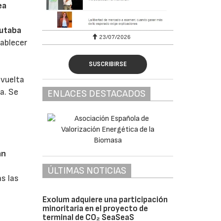
ea
putaba
23/07/2026
ablecer
SUSCRIBIRSE
evuelta
a. Se
ENLACES DESTACADOS
an
ÚLTIMAS NOTICIAS
s las
Exolum adquiere una participación
minoritaria en el proyecto de
terminal de CO₂ SeaSeaS