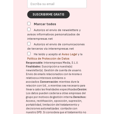
SUSCRIBIRME GRATIS
Marcar todos
Autorizo el envío de newsletters y
avisos informativos personalizados de
interempresas.net
Autorizo el envío de comunicaciones
de terceros vía interempresas.net
He leído y acepto el
Aviso Legal
y la
Política de Protección de Datos
Responsable:
Interempresas Media, S.L.U.
Finalidades:
Suscripción a nuestra(s)
newsletter(s). Gestión de cuenta de usuario.
Envío de emails relacionados con la misma o
relativos a intereses similares o
asociados.
Conservación:
mientras dure la
relación con Ud., o mientras sea necesario para
llevar a cabo las finalidades especificadas
Cesión:
Los datos pueden cederse a otras
empresas del
grupo
por motivos de gestión interna.
Derechos:
Acceso, rectificación, oposición, supresión,
portabilidad, limitación del tratatamiento y
decisiones automatizadas:
contacte con
nuestro DPD
. Si considera que el tratamiento no