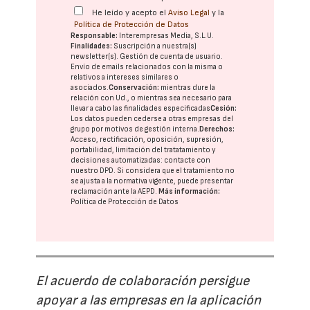
He leído y acepto el
Aviso Legal
y la
Política de Protección de Datos
Responsable:
Interempresas Media, S.L.U.
Finalidades:
Suscripción a nuestra(s)
newsletter(s). Gestión de cuenta de usuario.
Envío de emails relacionados con la misma o
relativos a intereses similares o
asociados.
Conservación:
mientras dure la
relación con Ud., o mientras sea necesario para
llevar a cabo las finalidades especificadas
Cesión:
Los datos pueden cederse a otras
empresas del
grupo
por motivos de gestión interna.
Derechos:
Acceso, rectificación, oposición, supresión,
portabilidad, limitación del tratatamiento y
decisiones automatizadas:
contacte con
nuestro DPD
. Si considera que el tratamiento no
se ajusta a la normativa vigente, puede presentar
reclamación ante la
AEPD
.
Más información:
Política de Protección de Datos
El acuerdo de colaboración persigue
apoyar a las empresas en la aplicación