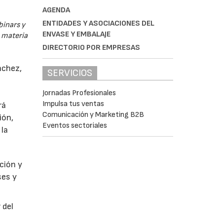
AGENDA
ENTIDADES Y ASOCIACIONES DEL
binars y
ENVASE Y EMBALAJE
n materia
DIRECTORIO POR EMPRESAS
nchez,
SERVICIOS
Jornadas Profesionales
Impulsa tus ventas
rá
Comunicación y Marketing B2B
ión,
Eventos sectoriales
 la
ción y
ses y
 del