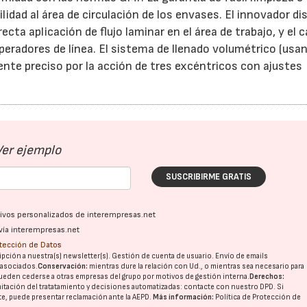
ilidad al área de circulación de los envases. El innovador di
recta aplicación de flujo laminar en el área de trabajo, y el
peradores de línea. El sistema de llenado volumétrico (usa
te preciso por la acción de tres excéntricos con ajustes
Ver ejemplo
SUSCRIBIRME GRATIS
ativos personalizados de interempresas.net
vía interempresas.net
otección de Datos
pción a nuestra(s) newsletter(s). Gestión de cuenta de usuario. Envío de emails
o asociados.
Conservación:
mientras dure la relación con Ud., o mientras sea necesario para
ueden cederse a otras
empresas del grupo
por motivos de gestión interna.
Derechos:
23/07/2026
30/07/2026
imitación del tratatamiento y decisiones automatizadas:
contacte con nuestro DPD
. Si
nte, puede presentar reclamación ante la
AEPD
.
Más información:
Política de Protección de