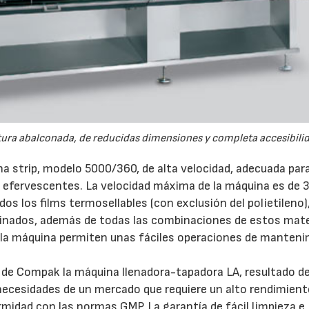
tura abalconada, de reducidas dimensiones y completa accesibili
a strip, modelo 5000/360, de alta velocidad, adecuada para
 efervescentes. La velocidad máxima de la máquina es de 
s los films termosellables (con exclusión del polietileno),
minados, además de todas las combinaciones de estos mate
 la máquina permiten unas fáciles operaciones de manten
d de Compak la máquina llenadora-tapadora LA, resultado d
ecesidades de un mercado que requiere un alto rendimient
midad con las normas GMP. La garantía de fácil limpieza e