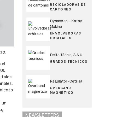
RECICLADORAS DE
CARTONES
Dynawrap - Katay
Makine
ENVOLVEDORAS
ORBITALES
dad.
Delta Tècnic, S.A.U
GRADOS TÉCNICOS
 el
300
 tales
Regulator-Cetrisa
riales.
OVERBAND
imiento
MAGNÉTICO
e un
o,
NEWSLETTERS