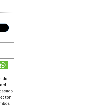
n de
del
 pasado
rector
 ambos