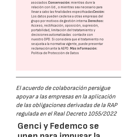
asociados.
Conservación:
mientras dure la
relación con Ud., o mientras sea necesario para
llevar a cabo las finalidades especificadas
Cesión:
Los datos pueden cederse a otras
empresas del
grupo
por motivos de gestión interna.
Derechos:
Acceso, rectificación, oposición, supresión,
portabilidad, limitación del tratatamiento y
decisiones automatizadas:
contacte con
nuestro DPD
. Si considera que el tratamiento no
se ajusta a la normativa vigente, puede presentar
reclamación ante la
AEPD
.
Más información:
Política de Protección de Datos
El acuerdo de colaboración persigue
apoyar a las empresas en la aplicación
de las obligaciones derivadas de la RAP
regulada en el Real Decreto 1055/2022
Genci y Fedemco se
unen para impusar la