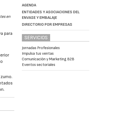
AGENDA
ENTIDADES Y ASOCIACIONES DEL
tes en
ENVASE Y EMBALAJE
DIRECTORIO POR EMPRESAS
va para
SERVICIOS
Jornadas Profesionales
Impulsa tus ventas
erior
Comunicación y Marketing B2B
no
Eventos sectoriales
y zumo.
entados
ón.