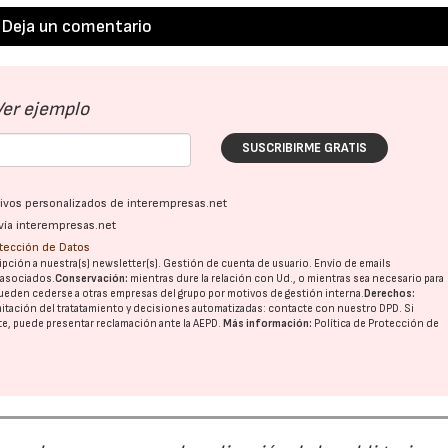
Deja un comentario
Ver ejemplo
SUSCRIBIRME GRATIS
ativos personalizados de interempresas.net
vía interempresas.net
otección de Datos
pción a nuestra(s) newsletter(s). Gestión de cuenta de usuario. Envío de emails
o asociados.
Conservación:
mientras dure la relación con Ud., o mientras sea necesario para
ueden cederse a otras
empresas del grupo
por motivos de gestión interna.
Derechos:
imitación del tratatamiento y decisiones automatizadas:
contacte con nuestro DPD
. Si
nte, puede presentar reclamación ante la
AEPD
.
Más información:
Política de Protección de