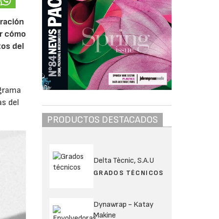
oración
ar cómo
tos del
ograma
s del
PRODUCTOS DESTACADOS
Delta Tècnic, S.A.U
GRADOS TÉCNICOS
Dynawrap - Katay
Makine