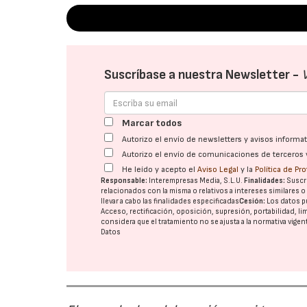
Suscríbase a nuestra Newsletter -
Marcar todos
Autorizo el envío de newsletters y avisos inform
Autorizo el envío de comunicaciones de terceros 
He leído y acepto el
Aviso Legal
y la
Política de Pr
Responsable:
Interempresas Media, S.L.U.
Finalidades:
Suscri
relacionados con la misma o relativos a intereses similares 
llevar a cabo las finalidades especificadas
Cesión:
Los datos p
Acceso, rectificación, oposición, supresión, portabilidad, l
considera que el tratamiento no se ajusta a la normativa vige
Datos