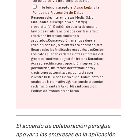
de terceros vía interempresas.net
He leído y acepto el
Aviso Legal
y la
Política de Protección de Datos
Responsable:
Interempresas Media, S.L.U.
Finalidades:
Suscripción a nuestra(s)
newsletter(s). Gestión de cuenta de usuario.
Envío de emails relacionados con la misma o
relativos a intereses similares o
asociados.
Conservación:
mientras dure la
relación con Ud., o mientras sea necesario para
llevar a cabo las finalidades especificadas
Cesión:
Los datos pueden cederse a otras
empresas del
grupo
por motivos de gestión interna.
Derechos:
Acceso, rectificación, oposición, supresión,
portabilidad, limitación del tratatamiento y
decisiones automatizadas:
contacte con
nuestro DPD
. Si considera que el tratamiento no
se ajusta a la normativa vigente, puede presentar
reclamación ante la
AEPD
.
Más información:
Política de Protección de Datos
El acuerdo de colaboración persigue
apoyar a las empresas en la aplicación