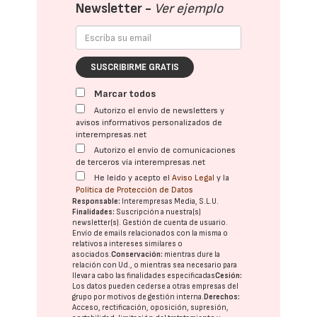
Newsletter -
Ver ejemplo
SUSCRIBIRME GRATIS
Marcar todos
Autorizo el envío de newsletters y
avisos informativos personalizados de
interempresas.net
Autorizo el envío de comunicaciones
de terceros vía interempresas.net
He leído y acepto el
Aviso Legal
y la
Política de Protección de Datos
Responsable:
Interempresas Media, S.L.U.
Finalidades:
Suscripción a nuestra(s)
newsletter(s). Gestión de cuenta de usuario.
Envío de emails relacionados con la misma o
relativos a intereses similares o
asociados.
Conservación:
mientras dure la
relación con Ud., o mientras sea necesario para
llevar a cabo las finalidades especificadas
Cesión:
Los datos pueden cederse a otras
empresas del
grupo
por motivos de gestión interna.
Derechos:
Acceso, rectificación, oposición, supresión,