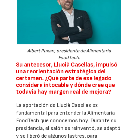
Albert Puxan, presidente de Alimentaria
FoodTech.
Su antecesor, Llucià Casellas, impulsó
una reorientación estratégica del
certamen. ¿Qué parte de ese legado
considera intocable y dónde cree que
todavía hay margen real de mejora?
La aportación de Llucià Casellas es
fundamental para entender la Alimentaria
FoodTech que conocemos hoy. Durante su
presidencia, el salón se reinventó, se adaptó
y se liberó de algunos lastres, para