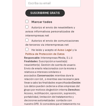
SUSCRIBIRME GRATIS
Marcar todos
Autorizo el envío de newsletters y
avisos informativos personalizados de
interempresas.net
Autorizo el envío de comunicaciones
de terceros vía interempresas.net
He leído y acepto el
Aviso Legal
y la
Política de Protección de Datos
Responsable:
Interempresas Media, S.L.U.
Finalidades:
Suscripción a nuestra(s)
newsletter(s). Gestión de cuenta de usuario.
Envío de emails relacionados con la misma o
relativos a intereses similares o
asociados.
Conservación:
mientras dure la
relación con Ud., o mientras sea necesario para
llevar a cabo las finalidades especificadas
Cesión:
Los datos pueden cederse a otras
empresas del
grupo
por motivos de gestión interna.
Derechos:
Acceso, rectificación, oposición, supresión,
portabilidad, limitación del tratatamiento y
decisiones automatizadas:
contacte con
nuestro DPD
. Si considera que el tratamiento no