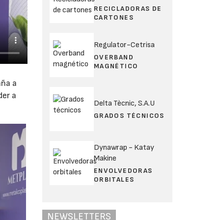
RECICLADORAS DE
CARTONES
Regulator-Cetrisa
OVERBAND
MAGNÉTICO
aña a
der a
Delta Tècnic, S.A.U
GRADOS TÉCNICOS
Dynawrap - Katay
Makine
ENVOLVEDORAS
ORBITALES
NEWSLETTERS