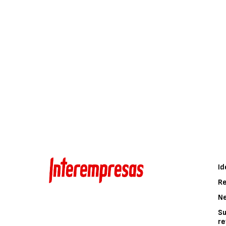
Id
Re
N
Su
re