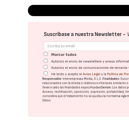
Suscríbase a nuestra Newsletter -
Marcar todos
Autorizo el envío de newsletters y avisos inform
Autorizo el envío de comunicaciones de terceros 
He leído y acepto el
Aviso Legal
y la
Política de Pr
Responsable:
Interempresas Media, S.L.U.
Finalidades:
Suscri
relacionados con la misma o relativos a intereses similares 
llevar a cabo las finalidades especificadas
Cesión:
Los datos p
Acceso, rectificación, oposición, supresión, portabilidad, l
considera que el tratamiento no se ajusta a la normativa vige
Datos