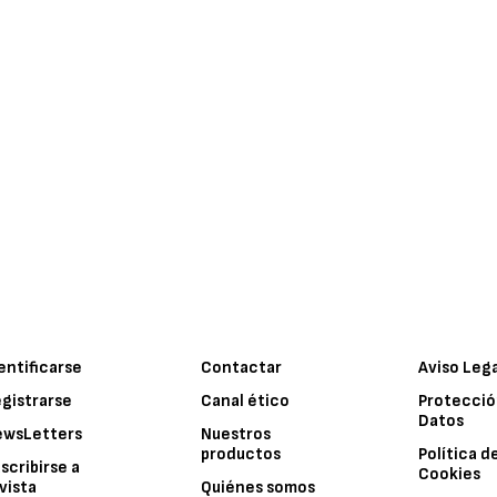
entificarse
Contactar
Aviso Leg
gistrarse
Canal ético
Protecció
Datos
ewsLetters
Nuestros
productos
Política d
scribirse a
Cookies
vista
Quiénes somos