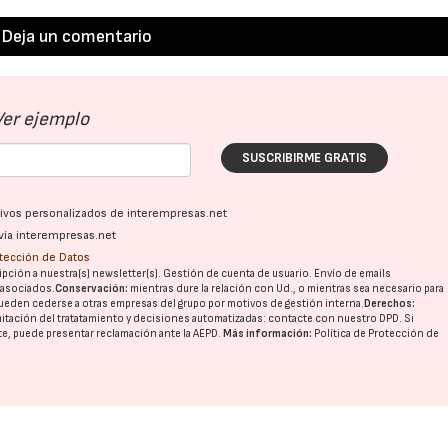
Deja un comentario
Ver ejemplo
SUSCRIBIRME GRATIS
ativos personalizados de interempresas.net
vía interempresas.net
otección de Datos
pción a nuestra(s) newsletter(s). Gestión de cuenta de usuario. Envío de emails
o asociados.
Conservación:
mientras dure la relación con Ud., o mientras sea necesario para
ueden cederse a otras
empresas del grupo
por motivos de gestión interna.
Derechos:
imitación del tratatamiento y decisiones automatizadas:
contacte con nuestro DPD
. Si
nte, puede presentar reclamación ante la
AEPD
.
Más información:
Política de Protección de