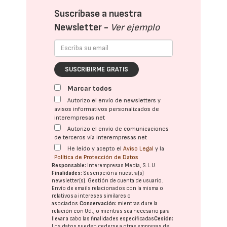
Suscríbase a nuestra
Newsletter -
Ver ejemplo
SUSCRIBIRME GRATIS
Marcar todos
Autorizo el envío de newsletters y
avisos informativos personalizados de
interempresas.net
Autorizo el envío de comunicaciones
de terceros vía interempresas.net
He leído y acepto el
Aviso Legal
y la
Política de Protección de Datos
Responsable:
Interempresas Media, S.L.U.
Finalidades:
Suscripción a nuestra(s)
newsletter(s). Gestión de cuenta de usuario.
Envío de emails relacionados con la misma o
relativos a intereses similares o
asociados.
Conservación:
mientras dure la
relación con Ud., o mientras sea necesario para
llevar a cabo las finalidades especificadas
Cesión:
Los datos pueden cederse a otras
empresas del