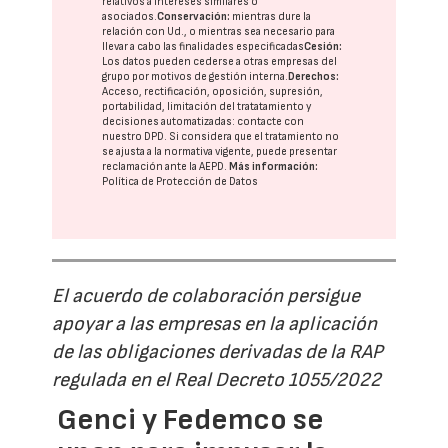
relativos a intereses similares o
asociados.
Conservación:
mientras dure la
relación con Ud., o mientras sea necesario para
llevar a cabo las finalidades especificadas
Cesión:
Los datos pueden cederse a otras
empresas del
grupo
por motivos de gestión interna.
Derechos:
Acceso, rectificación, oposición, supresión,
portabilidad, limitación del tratatamiento y
decisiones automatizadas:
contacte con
nuestro DPD
. Si considera que el tratamiento no
se ajusta a la normativa vigente, puede presentar
reclamación ante la
AEPD
.
Más información:
Política de Protección de Datos
El acuerdo de colaboración persigue
apoyar a las empresas en la aplicación
de las obligaciones derivadas de la RAP
regulada en el Real Decreto 1055/2022
Genci y Fedemco se