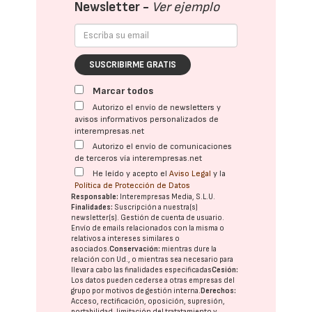
Newsletter -
Ver ejemplo
SUSCRIBIRME GRATIS
Marcar todos
Autorizo el envío de newsletters y
avisos informativos personalizados de
interempresas.net
Autorizo el envío de comunicaciones
de terceros vía interempresas.net
He leído y acepto el
Aviso Legal
y la
Política de Protección de Datos
Responsable:
Interempresas Media, S.L.U.
Finalidades:
Suscripción a nuestra(s)
newsletter(s). Gestión de cuenta de usuario.
Envío de emails relacionados con la misma o
relativos a intereses similares o
asociados.
Conservación:
mientras dure la
relación con Ud., o mientras sea necesario para
llevar a cabo las finalidades especificadas
Cesión:
Los datos pueden cederse a otras
empresas del
grupo
por motivos de gestión interna.
Derechos:
Acceso, rectificación, oposición, supresión,
portabilidad, limitación del tratatamiento y