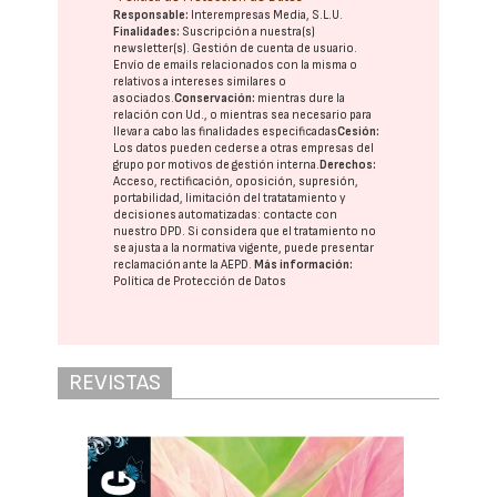
Responsable:
Interempresas Media, S.L.U.
Finalidades:
Suscripción a nuestra(s)
newsletter(s). Gestión de cuenta de usuario.
Envío de emails relacionados con la misma o
relativos a intereses similares o
asociados.
Conservación:
mientras dure la
relación con Ud., o mientras sea necesario para
llevar a cabo las finalidades especificadas
Cesión:
Los datos pueden cederse a otras
empresas del
grupo
por motivos de gestión interna.
Derechos:
Acceso, rectificación, oposición, supresión,
portabilidad, limitación del tratatamiento y
decisiones automatizadas:
contacte con
nuestro DPD
. Si considera que el tratamiento no
se ajusta a la normativa vigente, puede presentar
reclamación ante la
AEPD
.
Más información:
Política de Protección de Datos
REVISTAS