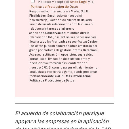
He leído y acepto el
Aviso Legal
y la
Política de Protección de Datos
Responsable:
Interempresas Media, S.L.U.
Finalidades:
Suscripción a nuestra(s)
newsletter(s). Gestión de cuenta de usuario.
Envío de emails relacionados con la misma o
relativos a intereses similares o
asociados.
Conservación:
mientras dure la
relación con Ud., o mientras sea necesario para
llevar a cabo las finalidades especificadas
Cesión:
Los datos pueden cederse a otras
empresas del
grupo
por motivos de gestión interna.
Derechos:
Acceso, rectificación, oposición, supresión,
portabilidad, limitación del tratatamiento y
decisiones automatizadas:
contacte con
nuestro DPD
. Si considera que el tratamiento no
se ajusta a la normativa vigente, puede presentar
reclamación ante la
AEPD
.
Más información:
Política de Protección de Datos
El acuerdo de colaboración persigue
apoyar a las empresas en la aplicación