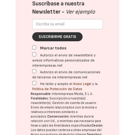
Suscríbase a nuestra
Newsletter -
Ver ejemplo
SUSCRIBIRME GRATIS
Marcar todos
Autorizo el envío de newsletters y
avisos informativos personalizados de
interempresas.net
Autorizo el envío de comunicaciones
de terceros vía interempresas.net
He leído y acepto el
Aviso Legal
y la
Política de Protección de Datos
Responsable:
Interempresas Media, S.L.U.
Finalidades:
Suscripción a nuestra(s)
newsletter(s). Gestión de cuenta de usuario.
Envío de emails relacionados con la misma o
relativos a intereses similares o
asociados.
Conservación:
mientras dure la
relación con Ud., o mientras sea necesario para
llevar a cabo las finalidades especificadas
Cesión:
Los datos pueden cederse a otras
empresas del
grupo
por motivos de gestión interna.
Derechos: