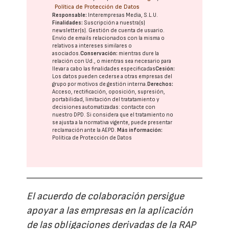
Política de Protección de Datos
Responsable:
Interempresas Media, S.L.U.
Finalidades:
Suscripción a nuestra(s)
newsletter(s). Gestión de cuenta de usuario.
Envío de emails relacionados con la misma o
relativos a intereses similares o
asociados.
Conservación:
mientras dure la
relación con Ud., o mientras sea necesario para
llevar a cabo las finalidades especificadas
Cesión:
Los datos pueden cederse a otras
empresas del
grupo
por motivos de gestión interna.
Derechos:
Acceso, rectificación, oposición, supresión,
portabilidad, limitación del tratatamiento y
decisiones automatizadas:
contacte con
nuestro DPD
. Si considera que el tratamiento no
se ajusta a la normativa vigente, puede presentar
reclamación ante la
AEPD
.
Más información:
Política de Protección de Datos
El acuerdo de colaboración persigue
apoyar a las empresas en la aplicación
de las obligaciones derivadas de la RAP