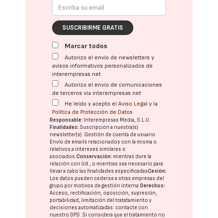
SUSCRIBIRME GRATIS
Marcar todos
Autorizo el envío de newsletters y
avisos informativos personalizados de
interempresas.net
Autorizo el envío de comunicaciones
de terceros vía interempresas.net
He leído y acepto el
Aviso Legal
y la
Política de Protección de Datos
Responsable:
Interempresas Media, S.L.U.
Finalidades:
Suscripción a nuestra(s)
newsletter(s). Gestión de cuenta de usuario.
Envío de emails relacionados con la misma o
relativos a intereses similares o
asociados.
Conservación:
mientras dure la
relación con Ud., o mientras sea necesario para
llevar a cabo las finalidades especificadas
Cesión:
Los datos pueden cederse a otras
empresas del
grupo
por motivos de gestión interna.
Derechos:
Acceso, rectificación, oposición, supresión,
portabilidad, limitación del tratatamiento y
decisiones automatizadas:
contacte con
nuestro DPD
. Si considera que el tratamiento no