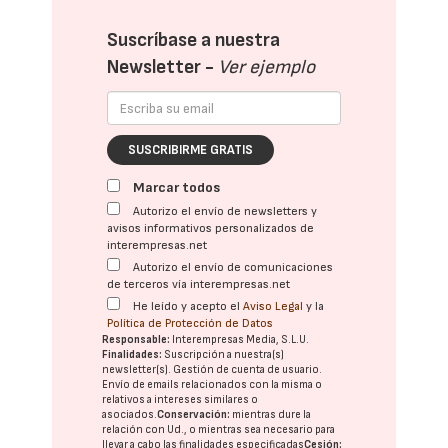
Suscríbase a nuestra
Newsletter -
Ver ejemplo
SUSCRIBIRME GRATIS
Marcar todos
Autorizo el envío de newsletters y
avisos informativos personalizados de
interempresas.net
Autorizo el envío de comunicaciones
de terceros vía interempresas.net
He leído y acepto el
Aviso Legal
y la
Política de Protección de Datos
Responsable:
Interempresas Media, S.L.U.
Finalidades:
Suscripción a nuestra(s)
newsletter(s). Gestión de cuenta de usuario.
Envío de emails relacionados con la misma o
relativos a intereses similares o
asociados.
Conservación:
mientras dure la
relación con Ud., o mientras sea necesario para
llevar a cabo las finalidades especificadas
Cesión: