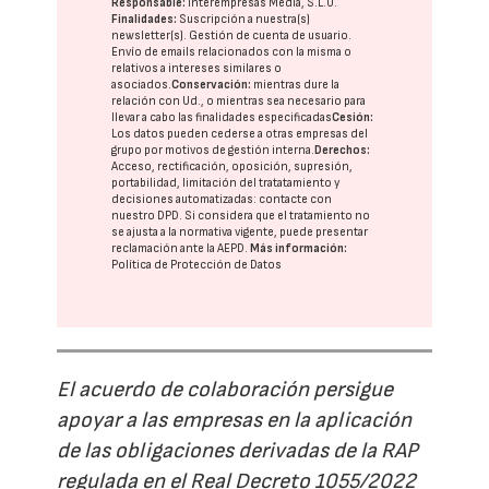
Responsable:
Interempresas Media, S.L.U.
Finalidades:
Suscripción a nuestra(s)
newsletter(s). Gestión de cuenta de usuario.
Envío de emails relacionados con la misma o
relativos a intereses similares o
asociados.
Conservación:
mientras dure la
relación con Ud., o mientras sea necesario para
llevar a cabo las finalidades especificadas
Cesión:
Los datos pueden cederse a otras
empresas del
grupo
por motivos de gestión interna.
Derechos:
Acceso, rectificación, oposición, supresión,
portabilidad, limitación del tratatamiento y
decisiones automatizadas:
contacte con
nuestro DPD
. Si considera que el tratamiento no
se ajusta a la normativa vigente, puede presentar
reclamación ante la
AEPD
.
Más información:
Política de Protección de Datos
El acuerdo de colaboración persigue
apoyar a las empresas en la aplicación
de las obligaciones derivadas de la RAP
regulada en el Real Decreto 1055/2022