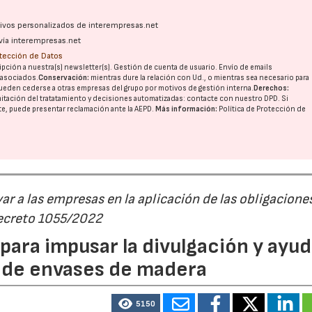
ativos personalizados de interempresas.net
vía interempresas.net
otección de Datos
pción a nuestra(s) newsletter(s). Gestión de cuenta de usuario. Envío de emails
o asociados.
Conservación:
mientras dure la relación con Ud., o mientras sea necesario para
ueden cederse a otras
empresas del grupo
por motivos de gestión interna.
Derechos:
imitación del tratatamiento y decisiones automatizadas:
contacte con nuestro DPD
. Si
nte, puede presentar reclamación ante la
AEPD
.
Más información:
Política de Protección de
r a las empresas en la aplicación de las obligacione
Decreto 1055/2022
ara impusar la divulgación y ayud
P de envases de madera
5150