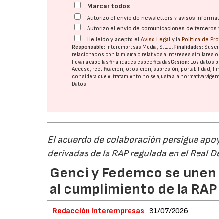
Marcar todos
Autorizo el envío de newsletters y avisos inform
Autorizo el envío de comunicaciones de terceros 
He leído y acepto el
Aviso Legal
y la
Política de Pr
Responsable:
Interempresas Media, S.L.U.
Finalidades:
Suscri
relacionados con la misma o relativos a intereses similares 
llevar a cabo las finalidades especificadas
Cesión:
Los datos p
Acceso, rectificación, oposición, supresión, portabilidad, l
considera que el tratamiento no se ajusta a la normativa vige
Datos
El acuerdo de colaboración persigue apoya
derivadas de la RAP regulada en el Real 
Genci y Fedemco se unen p
al cumplimiento de la RA
Redacción Interempresas
31/07/2026