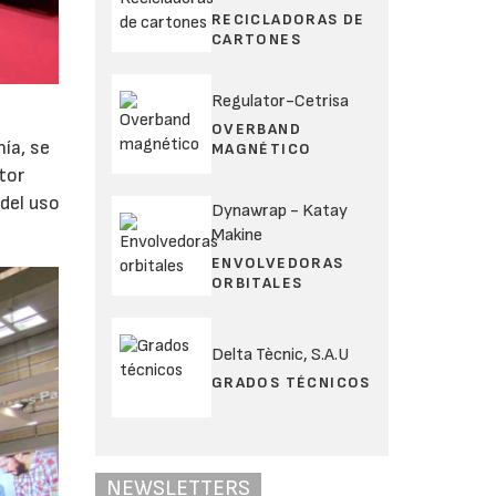
RECICLADORAS DE
CARTONES
Regulator-Cetrisa
OVERBAND
ía, se
MAGNÉTICO
tor
del uso
Dynawrap - Katay
Makine
ENVOLVEDORAS
ORBITALES
Delta Tècnic, S.A.U
GRADOS TÉCNICOS
NEWSLETTERS