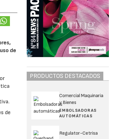
s
ores,
 uso de
PRODUCTOS DESTACADOS
or
tica
Comercial Maquinaria
tiva.
y Bienes
EMBOLSADORAS
es de
AUTOMÁTICAS
Regulator-Cetrisa