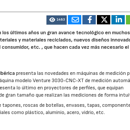
1483
n los últimos años un gran avance tecnológico en mucho
eriales y materiales reciclados, nuevos diseños innovad
el consumidor, etc. , que hacen cada vez más necesario el
Ibérica
presenta las novedades en máquinas de medición p
 máquina modelo Venture 3030-CNC-XT de medición automá
esenta lo último en proyectores de perfiles, que equipan
de gran tamaño que realizan las mediciones de forma intui
e tapones, roscas de botellas, envases, tapas, component
les como plástico, aluminio, acero, vidrio, etc.