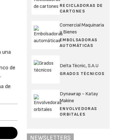
RECICLADORAS DE
CARTONES
Comercial Maquinaria
y Bienes
EMBOLSADORAS
AUTOMÁTICAS
n una
Delta Tècnic, S.A.U
anco de
GRADOS TÉCNICOS
.
na de
Dynawrap - Katay
Makine
ENVOLVEDORAS
ORBITALES
NEWSLETTERS