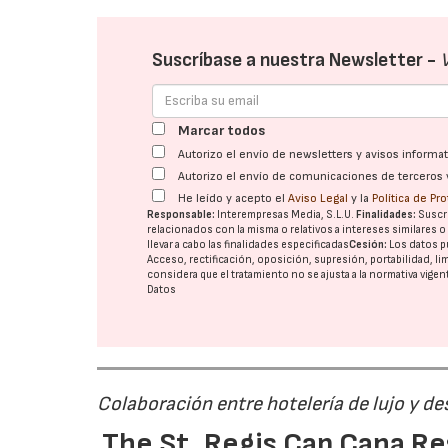
Suscríbase a nuestra Newsletter -
Marcar todos
Autorizo el envío de newsletters y avisos inform
Autorizo el envío de comunicaciones de terceros 
He leído y acepto el
Aviso Legal
y la
Política de Pr
Responsable:
Interempresas Media, S.L.U.
Finalidades:
Suscri
relacionados con la misma o relativos a intereses similares 
llevar a cabo las finalidades especificadas
Cesión:
Los datos p
Acceso, rectificación, oposición, supresión, portabilidad, l
considera que el tratamiento no se ajusta a la normativa vige
Datos
Colaboración entre hotelería de lujo y d
The St. Regis Cap Cana R