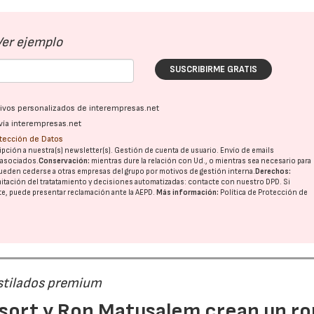
Ver ejemplo
SUSCRIBIRME GRATIS
ativos personalizados de interempresas.net
vía interempresas.net
otección de Datos
pción a nuestra(s) newsletter(s). Gestión de cuenta de usuario. Envío de emails
o asociados.
Conservación:
mientras dure la relación con Ud., o mientras sea necesario para
ueden cederse a otras
empresas del grupo
por motivos de gestión interna.
Derechos:
imitación del tratatamiento y decisiones automatizadas:
contacte con nuestro DPD
. Si
nte, puede presentar reclamación ante la
AEPD
.
Más información:
Política de Protección de
estilados premium
23/07/2026
30/07/2026
esort y Ron Matusalem crean un ro