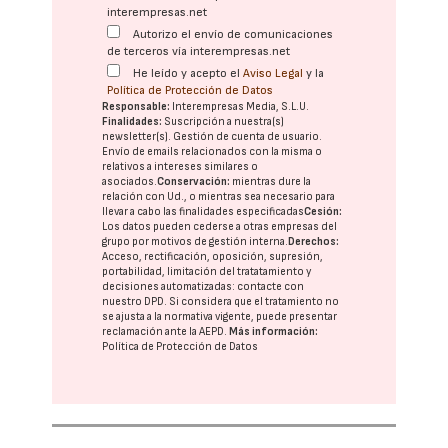
interempresas.net
Autorizo el envío de comunicaciones
de terceros vía interempresas.net
He leído y acepto el
Aviso Legal
y la
Política de Protección de Datos
Responsable:
Interempresas Media, S.L.U.
Finalidades:
Suscripción a nuestra(s)
newsletter(s). Gestión de cuenta de usuario.
Envío de emails relacionados con la misma o
relativos a intereses similares o
asociados.
Conservación:
mientras dure la
relación con Ud., o mientras sea necesario para
llevar a cabo las finalidades especificadas
Cesión:
Los datos pueden cederse a otras
empresas del
grupo
por motivos de gestión interna.
Derechos:
Acceso, rectificación, oposición, supresión,
portabilidad, limitación del tratatamiento y
decisiones automatizadas:
contacte con
nuestro DPD
. Si considera que el tratamiento no
se ajusta a la normativa vigente, puede presentar
reclamación ante la
AEPD
.
Más información:
Política de Protección de Datos