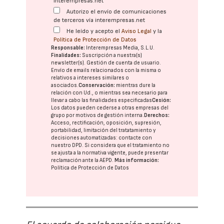
interempresas.net
Autorizo el envío de comunicaciones
de terceros vía interempresas.net
He leído y acepto el
Aviso Legal
y la
Política de Protección de Datos
Responsable:
Interempresas Media, S.L.U.
Finalidades:
Suscripción a nuestra(s)
newsletter(s). Gestión de cuenta de usuario.
Envío de emails relacionados con la misma o
relativos a intereses similares o
asociados.
Conservación:
mientras dure la
relación con Ud., o mientras sea necesario para
llevar a cabo las finalidades especificadas
Cesión:
Los datos pueden cederse a otras
empresas del
grupo
por motivos de gestión interna.
Derechos:
Acceso, rectificación, oposición, supresión,
portabilidad, limitación del tratatamiento y
decisiones automatizadas:
contacte con
nuestro DPD
. Si considera que el tratamiento no
se ajusta a la normativa vigente, puede presentar
reclamación ante la
AEPD
.
Más información:
Política de Protección de Datos