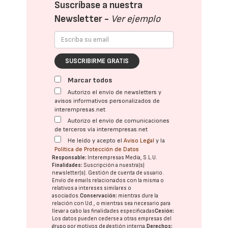
Suscríbase a nuestra
Newsletter -
Ver ejemplo
SUSCRIBIRME GRATIS
Marcar todos
Autorizo el envío de newsletters y
avisos informativos personalizados de
interempresas.net
Autorizo el envío de comunicaciones
de terceros vía interempresas.net
He leído y acepto el
Aviso Legal
y la
Política de Protección de Datos
Responsable:
Interempresas Media, S.L.U.
Finalidades:
Suscripción a nuestra(s)
newsletter(s). Gestión de cuenta de usuario.
Envío de emails relacionados con la misma o
relativos a intereses similares o
asociados.
Conservación:
mientras dure la
relación con Ud., o mientras sea necesario para
llevar a cabo las finalidades especificadas
Cesión:
Los datos pueden cederse a otras
empresas del
grupo
por motivos de gestión interna.
Derechos: