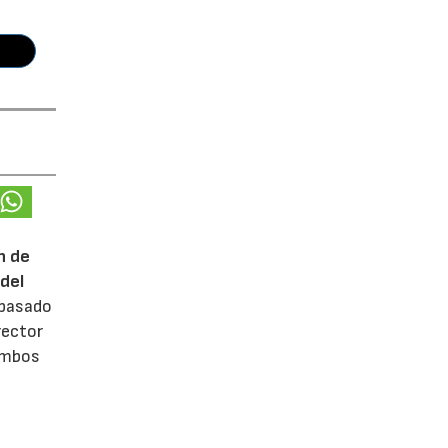
n de
del
 pasado
rector
 ambos