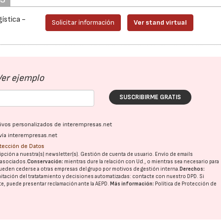
ística -
Solicitar información
Ver stand virtual
Ver ejemplo
SUSCRIBIRME GRATIS
ativos personalizados de interempresas.net
vía interempresas.net
otección de Datos
pción a nuestra(s) newsletter(s). Gestión de cuenta de usuario. Envío de emails
o asociados.
Conservación:
mientras dure la relación con Ud., o mientras sea necesario para
ueden cederse a otras
empresas del grupo
por motivos de gestión interna.
Derechos:
imitación del tratatamiento y decisiones automatizadas:
contacte con nuestro DPD
. Si
nte, puede presentar reclamación ante la
AEPD
.
Más información:
Política de Protección de
23/07/2026
30/07/2026