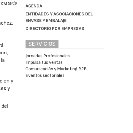
n materia
AGENDA
ENTIDADES Y ASOCIACIONES DEL
ENVASE Y EMBALAJE
nchez,
DIRECTORIO POR EMPRESAS
SERVICIOS
rá
ión,
Jornadas Profesionales
 la
Impulsa tus ventas
Comunicación y Marketing B2B
Eventos sectoriales
ción y
ses y
 del