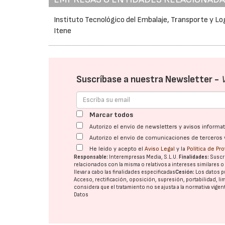
Instituto Tecnológico del Embalaje, Transporte y Log
Itene
Suscríbase a nuestra Newsletter -
Marcar todos
Autorizo el envío de newsletters y avisos inform
Autorizo el envío de comunicaciones de terceros 
He leído y acepto el
Aviso Legal
y la
Política de Pr
Responsable:
Interempresas Media, S.L.U.
Finalidades:
Suscri
relacionados con la misma o relativos a intereses similares 
llevar a cabo las finalidades especificadas
Cesión:
Los datos p
Acceso, rectificación, oposición, supresión, portabilidad, l
considera que el tratamiento no se ajusta a la normativa vige
Datos