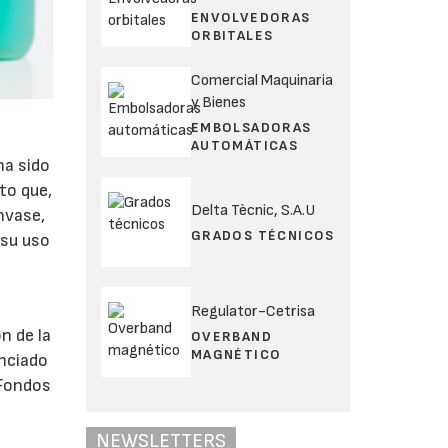
ENVOLVEDORAS
ORBITALES
Comercial Maquinaria
y Bienes
EMBOLSADORAS
AUTOMÁTICAS
ha sido
to que,
Delta Tècnic, S.A.U
nvase,
GRADOS TÉCNICOS
 su uso
Regulator-Cetrisa
n de la
OVERBAND
MAGNÉTICO
anciado
 Fondos
NEWSLETTERS