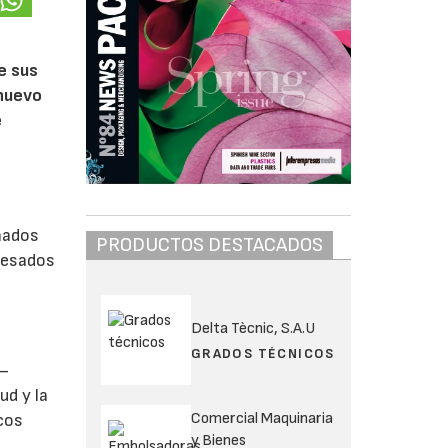
s
e sus
 nuevo
e
s
onados
PRODUCTOS DESTACADOS
resados
Delta Tècnic, S.A.U
GRADOS TÉCNICOS
a—
ud y la
Comercial Maquinaria
icos
y Bienes