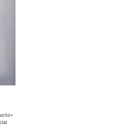
ducto»
cial