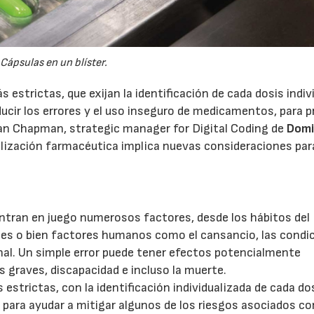
Cápsulas en un blíster.
 estrictas, que exijan la identificación de cada dosis indiv
ucir los errores y el uso inseguro de medicamentos, para 
 Ian Chapman, strategic manager for Digital Coding de
Dom
alización farmacéutica implica nuevas consideraciones para
ntran en juego numerosos factores, desde los hábitos del
aces o bien factores humanos como el cansancio, las condi
onal. Un simple error puede tener efectos potencialmente
s graves, discapacidad e incluso la muerte.
23/07/2026
30/07/2026
estrictas, con la identificación individualizada de cada do
l para ayudar a mitigar algunos de los riesgos asociados co