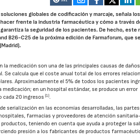
591
 soluciones globales de codificación y marcaje, señala lo
 hacer frente la industria farmacéutica y cómo a través d
 garantiza la seguridad de los pacientes. De hecho, este
tand B26-C25 de la próxima edición de Farmaforum, que s
(Madrid).
n la medicación son una de las principales causas de daño
al. Se calcula que el coste anual total de los errores relaci
dólares. Aproximadamente el 5% de todos los pacientes ing
a medicación; en un hospital estándar, se produce un error
(1)
o cada 20 ingresos
.
e serialización en las economías desarrolladas, las partes
 hospitales, farmacias y proveedores de atención sanitari
s productos, teniendo en cuenta que ayuda a proteger la sal
jerciendo presión a los fabricantes de productos farmacéut