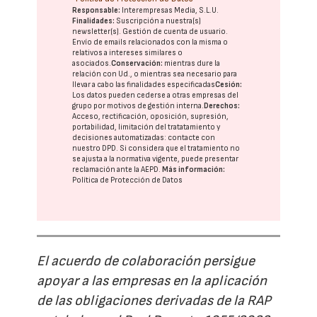
Responsable:
Interempresas Media, S.L.U.
Finalidades:
Suscripción a nuestra(s)
newsletter(s). Gestión de cuenta de usuario.
Envío de emails relacionados con la misma o
relativos a intereses similares o
asociados.
Conservación:
mientras dure la
relación con Ud., o mientras sea necesario para
llevar a cabo las finalidades especificadas
Cesión:
Los datos pueden cederse a otras
empresas del
grupo
por motivos de gestión interna.
Derechos:
Acceso, rectificación, oposición, supresión,
portabilidad, limitación del tratatamiento y
decisiones automatizadas:
contacte con
nuestro DPD
. Si considera que el tratamiento no
se ajusta a la normativa vigente, puede presentar
reclamación ante la
AEPD
.
Más información:
Política de Protección de Datos
El acuerdo de colaboración persigue
apoyar a las empresas en la aplicación
de las obligaciones derivadas de la RAP