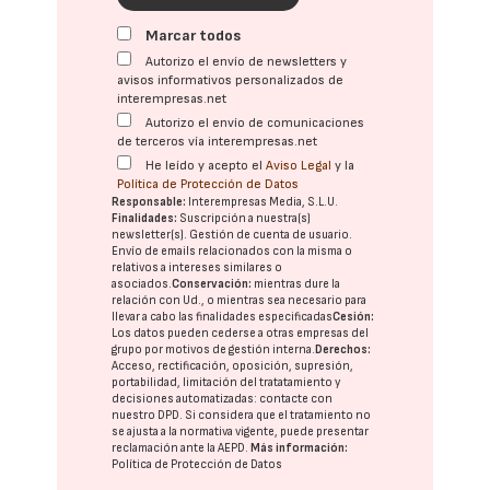
Marcar todos
Autorizo el envío de newsletters y
avisos informativos personalizados de
interempresas.net
Autorizo el envío de comunicaciones
de terceros vía interempresas.net
He leído y acepto el
Aviso Legal
y la
Política de Protección de Datos
Responsable:
Interempresas Media, S.L.U.
Finalidades:
Suscripción a nuestra(s)
newsletter(s). Gestión de cuenta de usuario.
Envío de emails relacionados con la misma o
relativos a intereses similares o
asociados.
Conservación:
mientras dure la
relación con Ud., o mientras sea necesario para
llevar a cabo las finalidades especificadas
Cesión:
Los datos pueden cederse a otras
empresas del
grupo
por motivos de gestión interna.
Derechos:
Acceso, rectificación, oposición, supresión,
portabilidad, limitación del tratatamiento y
decisiones automatizadas:
contacte con
nuestro DPD
. Si considera que el tratamiento no
se ajusta a la normativa vigente, puede presentar
reclamación ante la
AEPD
.
Más información:
Política de Protección de Datos