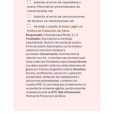
Autorizo el envío de newsletters y
avisos informativos personalizados de
interempresas.net
Autorizo el envío de comunicaciones
de terceros vía interempresas.net
He leído y acepto el
Aviso Legal
y la
Política de Protección de Datos
Responsable:
Interempresas Media, S.L.U.
Finalidades:
Suscripción a nuestra(s)
newsletter(s). Gestión de cuenta de usuario.
Envío de emails relacionados con la misma o
relativos a intereses similares o
asociados.
Conservación:
mientras dure la
relación con Ud., o mientras sea necesario para
llevar a cabo las finalidades especificadas
Cesión:
Los datos pueden cederse a otras
empresas del
grupo
por motivos de gestión interna.
Derechos:
Acceso, rectificación, oposición, supresión,
portabilidad, limitación del tratatamiento y
decisiones automatizadas:
contacte con
nuestro DPD
. Si considera que el tratamiento no
se ajusta a la normativa vigente, puede presentar
reclamación ante la
AEPD
.
Más información:
Política de Protección de Datos