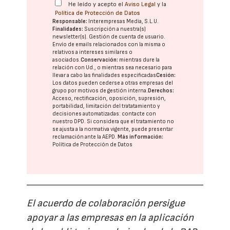
He leído y acepto el
Aviso Legal
y la
Política de Protección de Datos
Responsable:
Interempresas Media, S.L.U.
Finalidades:
Suscripción a nuestra(s)
newsletter(s). Gestión de cuenta de usuario.
Envío de emails relacionados con la misma o
relativos a intereses similares o
asociados.
Conservación:
mientras dure la
relación con Ud., o mientras sea necesario para
llevar a cabo las finalidades especificadas
Cesión:
Los datos pueden cederse a otras
empresas del
grupo
por motivos de gestión interna.
Derechos:
Acceso, rectificación, oposición, supresión,
portabilidad, limitación del tratatamiento y
decisiones automatizadas:
contacte con
nuestro DPD
. Si considera que el tratamiento no
se ajusta a la normativa vigente, puede presentar
reclamación ante la
AEPD
.
Más información:
Política de Protección de Datos
El acuerdo de colaboración persigue
apoyar a las empresas en la aplicación