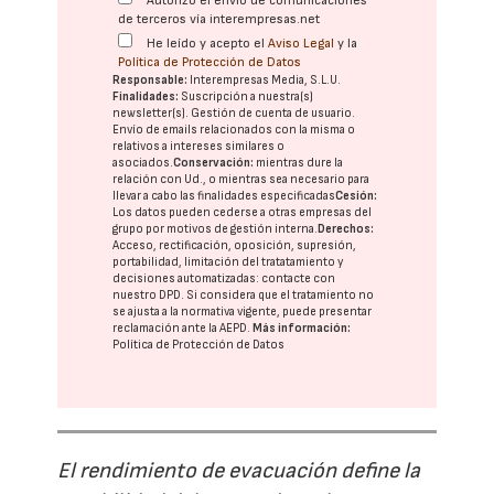
Autorizo el envío de comunicaciones
de terceros vía interempresas.net
He leído y acepto el
Aviso Legal
y la
Política de Protección de Datos
Responsable:
Interempresas Media, S.L.U.
Finalidades:
Suscripción a nuestra(s)
newsletter(s). Gestión de cuenta de usuario.
Envío de emails relacionados con la misma o
relativos a intereses similares o
asociados.
Conservación:
mientras dure la
relación con Ud., o mientras sea necesario para
llevar a cabo las finalidades especificadas
Cesión:
Los datos pueden cederse a otras
empresas del
grupo
por motivos de gestión interna.
Derechos:
Acceso, rectificación, oposición, supresión,
portabilidad, limitación del tratatamiento y
decisiones automatizadas:
contacte con
nuestro DPD
. Si considera que el tratamiento no
se ajusta a la normativa vigente, puede presentar
reclamación ante la
AEPD
.
Más información:
Política de Protección de Datos
El rendimiento de evacuación define la