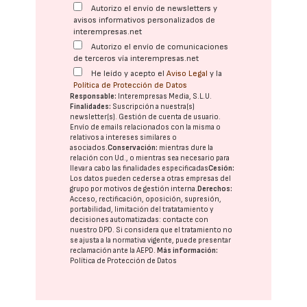
Autorizo el envío de newsletters y
avisos informativos personalizados de
interempresas.net
Autorizo el envío de comunicaciones
de terceros vía interempresas.net
He leído y acepto el
Aviso Legal
y la
Política de Protección de Datos
Responsable:
Interempresas Media, S.L.U.
Finalidades:
Suscripción a nuestra(s)
newsletter(s). Gestión de cuenta de usuario.
Envío de emails relacionados con la misma o
relativos a intereses similares o
asociados.
Conservación:
mientras dure la
relación con Ud., o mientras sea necesario para
llevar a cabo las finalidades especificadas
Cesión:
Los datos pueden cederse a otras
empresas del
grupo
por motivos de gestión interna.
Derechos:
Acceso, rectificación, oposición, supresión,
portabilidad, limitación del tratatamiento y
decisiones automatizadas:
contacte con
nuestro DPD
. Si considera que el tratamiento no
se ajusta a la normativa vigente, puede presentar
reclamación ante la
AEPD
.
Más información:
Política de Protección de Datos