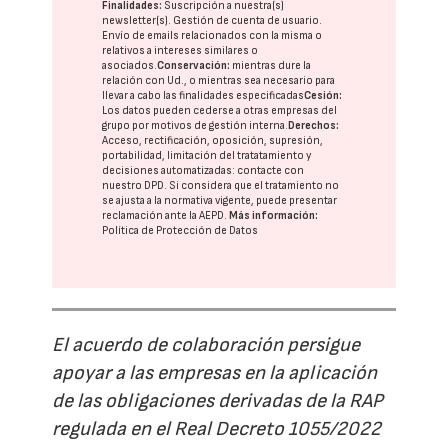
Finalidades:
Suscripción a nuestra(s)
newsletter(s). Gestión de cuenta de usuario.
Envío de emails relacionados con la misma o
relativos a intereses similares o
asociados.
Conservación:
mientras dure la
relación con Ud., o mientras sea necesario para
llevar a cabo las finalidades especificadas
Cesión:
Los datos pueden cederse a otras
empresas del
grupo
por motivos de gestión interna.
Derechos:
Acceso, rectificación, oposición, supresión,
portabilidad, limitación del tratatamiento y
decisiones automatizadas:
contacte con
nuestro DPD
. Si considera que el tratamiento no
se ajusta a la normativa vigente, puede presentar
reclamación ante la
AEPD
.
Más información:
Política de Protección de Datos
El acuerdo de colaboración persigue
apoyar a las empresas en la aplicación
de las obligaciones derivadas de la RAP
regulada en el Real Decreto 1055/2022